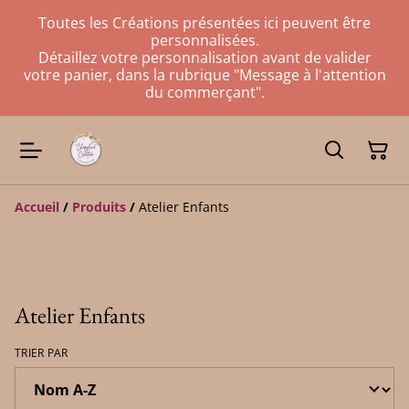
Toutes les Créations présentées ici peuvent être
personnalisées.
Détaillez votre personnalisation avant de valider
votre panier, dans la rubrique "Message à l'attention
du commerçant".
Accueil
/
Produits
/
Atelier Enfants
Atelier Enfants
TRIER PAR