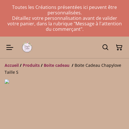
Toutes les Créations présentées ici peuvent être
personnalisées.
Détaillez votre personnalisation avant de valider
votre panier, dans la rubrique "Message à l'attention
du commerçant".
Accueil
/
Produits
/
Boite cadeau
/
Boite Cadeau Chapylove
Taille S